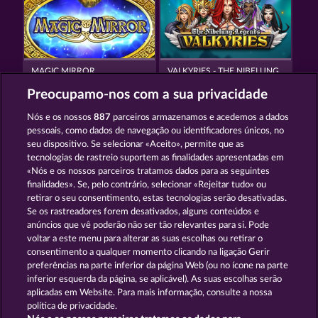
MAGIC MIRROR
VALKYRIES - THE NIBELUNG LEGENDS
Preocupamo-nos com a sua privacidade
Nós e os nossos
887
parceiros armazenamos e acedemos a dados
pessoais, como dados de navegação ou identificadores únicos, no
seu dispositivo. Se selecionar «Aceito», permite que as
tecnologias de rastreio suportem as finalidades apresentadas em
«Nós e os nossos parceiros tratamos dados para as seguintes
THE GRIFFIN
CREATURES OF THE NIGHT
finalidades». Se, pelo contrário, selecionar «Rejeitar tudo» ou
retirar o seu consentimento, estas tecnologias serão desativadas.
Se os rastreadores forem desativados, alguns conteúdos e
Termos e Condições
anúncios que vê poderão não ser tão relevantes para si. Pode
voltar a este menu para alterar as suas escolhas ou retirar o
consentimento a qualquer momento clicando na ligação Gerir
Declaração de Privacidade
Marca
preferências na parte inferior da página Web (ou no ícone na parte
inferior esquerda da página, se aplicável). As suas escolhas serão
Empresa
Perguntas frequentes
aplicadas em Website. Para mais informação, consulte a nossa
política de privacidade.