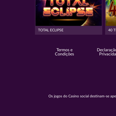
TOTAL ECLIPSE
40 
Termos e
Declaraçã
Condições
Privacid
Os jogos do Casino social destinam-se ape