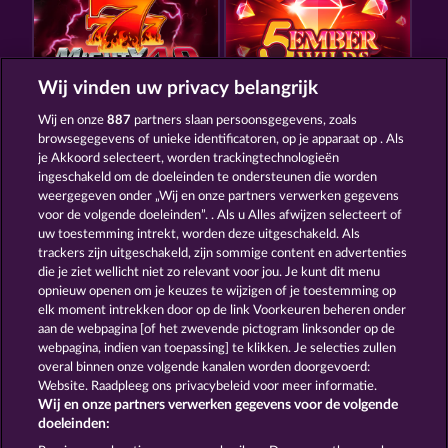
Wij vinden uw privacy belangrijk
MIGHTY 40
5 EMBER WILDS
Wij en onze
887
partners slaan persoonsgegevens, zoals
browsegegevens of unieke identificatoren, op je apparaat op . Als
je Akkoord selecteert, worden trackingtechnologieën
ingeschakeld om de doeleinden te ondersteunen die worden
weergegeven onder „Wij en onze partners verwerken gegevens
voor de volgende doeleinden”. . Als u Alles afwijzen selecteert of
uw toestemming intrekt, worden deze uitgeschakeld. Als
SUPER DUPER CHERRY
40 SEVENS DIAMOND TREASURES
trackers zijn uitgeschakeld, zijn sommige content en advertenties
die je ziet wellicht niet zo relevant voor jou. Je kunt dit menu
opnieuw openen om je keuzes te wijzigen of je toestemming op
elk moment intrekken door op de link Voorkeuren beheren onder
Algemene voorwaarden
Privacyverklaring
aan de webpagina [of het zwevende pictogram linksonder op de
webpagina, indien van toepassing] te klikken. Je selecties zullen
Colofon
Bedrijf
FAQ
overal binnen onze volgende kanalen worden doorgevoerd:
Website. Raadpleeg ons privacybeleid voor meer informatie.
Wij en onze partners verwerken gegevens voor de volgende
Partnerprogramma
Facebook
doeleinden: