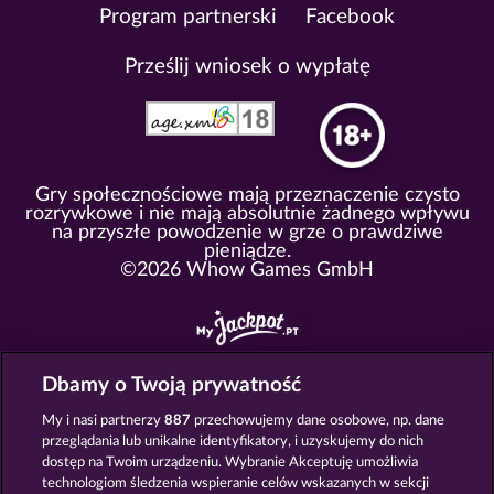
Program partnerski
Facebook
Prześlij wniosek o wypłatę
Gry społecznościowe mają przeznaczenie czysto
rozrywkowe i nie mają absolutnie żadnego wpływu
na przyszłe powodzenie w grze o prawdziwe
pieniądze.
©2026 Whow Games GmbH
Przegląd wszystkich kasyn Jackpot
Dbamy o Twoją prywatność
https://www.myjackpot.com/cs
My i nasi partnerzy
887
przechowujemy dane osobowe, np. dane
przeglądania lub unikalne identyfikatory, i uzyskujemy do nich
https://www.myjackpot.dk
dostęp na Twoim urządzeniu. Wybranie Akceptuję umożliwia
technologiom śledzenia wspieranie celów wskazanych w sekcji