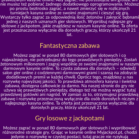
prawdziwym kasynie online. Aby zagrać, nie potrzebujesz ani grosza, ani
nie musisz też pobierać żadnego dodatkowego oprogramowania. Możesz
po prostu beztrosko zagrać, a nawet zmierzyć się w rozlicznych
turniejach kasyna online ze swoimi znajomymi i cieszyć się grą.
Wystarczy tylko zagrać za odpowiednią ilość żetonów i zakręcić bębnami
jednej z naszych uznanych gier slotowych. Wypróbuj najlepsze gry
slotowe z jackpotem, jakie znajdziesz w naszym kasynie online. Ta oferta
jest przeznaczona wyłącznie dla dorosłych graczy, którzy ukończyli 21
lat.
Fantastyczna zabawa
Możesz zagrać w ponad 80 darmowych gier slotowych i co
najważniejsze, nie potrzebujesz do tego prawdziwych pieniędzy. Zostań
żetonowym milionerem i zagraj wspólnie ze swoimi znajomymi w naszym
darmowym kasynie online. To czysta zabawa dla dorosłych – odwiedź
salon gier online z codziennymi darmowymi grami i szansą na zdobycie
dodatkowych premii w każdej chwili. Oprócz tego, znajdziesz u nas
rozrywkę najwyższej jakości. To prawdziwa atmosfera kasyna i świetna
zabawa, dostępna całkowicie za darmo. Na naszej stronie do gry nie
używa się prawdziwych pieniędzy, dlatego też nie można wygrać tutaj
prawdziwej gotówki ani nagród. W zamian za to, otrzymujesz prawdziwą
zabawę i rozrywkę przeznaczoną wyłącznie dla osób dorosłych niczym z
najlepszego kasyna online. Ta oferta jest przeznaczona wyłącznie dla
dorosłych graczy, którzy ukończyli 21 lat.
Gry losowe z jackpotami
Możesz zagrać w ponad 80 darmowych gier slotowych i wypróbować
różnorodne strategie gry. Grając w kasynie online Myjackpot.pt, chodzi
jedynie o rozrywkę w czystej postaci, tutaj gracze nie ryzykują