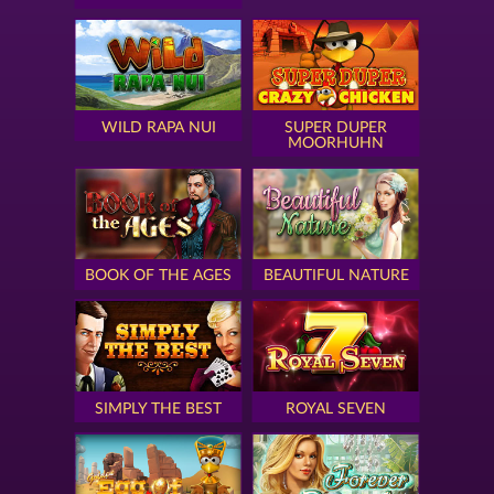
WILD RAPA NUI
SUPER DUPER
MOORHUHN
BOOK OF THE AGES
BEAUTIFUL NATURE
SIMPLY THE BEST
ROYAL SEVEN