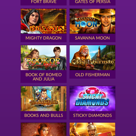
FORT BRAVE
GATES OF PERSIA
MIGHTY DRAGON
SAVANNA MOON
BOOK OF ROMEO
OLD FISHERMAN
AND JULIA
BOOKS AND BULLS
STICKY DIAMONDS