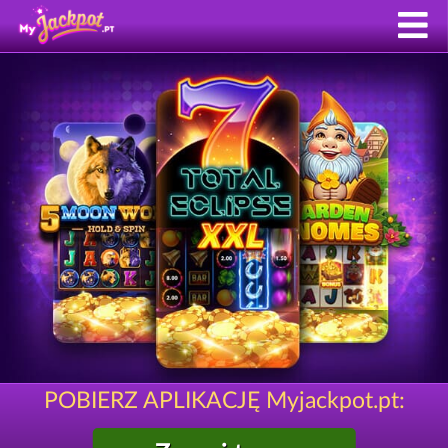
POBIERZ APLIKACJĘ Myjackpot.pt: