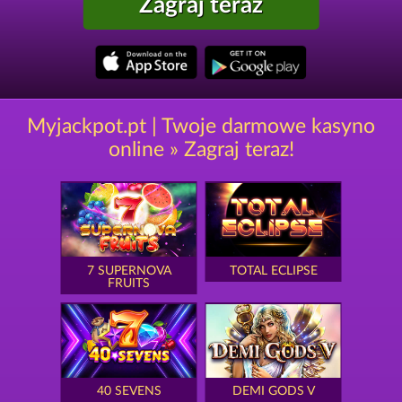
Zagraj teraz
Myjackpot.pt | Twoje darmowe kasyno
online » Zagraj teraz!
7 SUPERNOVA
TOTAL ECLIPSE
FRUITS
40 SEVENS
DEMI GODS V