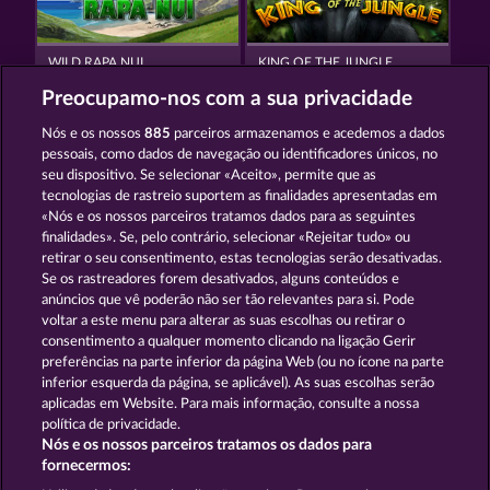
WILD RAPA NUI
KING OF THE JUNGLE
Preocupamo-nos com a sua privacidade
Nós e os nossos
885
parceiros armazenamos e acedemos a dados
pessoais, como dados de navegação ou identificadores únicos, no
seu dispositivo. Se selecionar «Aceito», permite que as
tecnologias de rastreio suportem as finalidades apresentadas em
«Nós e os nossos parceiros tratamos dados para as seguintes
ATLANTIC WILDS
MAJESTIC KING
finalidades». Se, pelo contrário, selecionar «Rejeitar tudo» ou
retirar o seu consentimento, estas tecnologias serão desativadas.
Se os rastreadores forem desativados, alguns conteúdos e
Termos e Condições
anúncios que vê poderão não ser tão relevantes para si. Pode
voltar a este menu para alterar as suas escolhas ou retirar o
consentimento a qualquer momento clicando na ligação Gerir
Declaração de Privacidade
Marca
preferências na parte inferior da página Web (ou no ícone na parte
inferior esquerda da página, se aplicável). As suas escolhas serão
Empresa
Perguntas frequentes
aplicadas em Website. Para mais informação, consulte a nossa
política de privacidade.
Nós e os nossos parceiros tratamos os dados para
Programa de parceiros afiliados
Facebook
fornecermos: