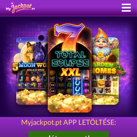
Myjackpot.pt APP LETÖLTÉSE: