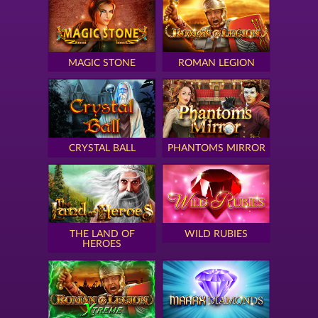
MAGIC STONE
ROMAN LEGION
CRYSTAL BALL
PHANTOMS MIRROR
THE LAND OF
WILD RUBIES
HEROES