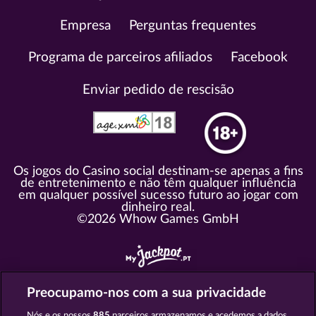
Empresa
Perguntas frequentes
Programa de parceiros afiliados
Facebook
Enviar pedido de rescisão
Os jogos do Casino social destinam-se apenas a fins
de entretenimento e não têm qualquer influência
em qualquer possível sucesso futuro ao jogar com
dinheiro real.
©2026 Whow Games GmbH
Vista geral de todos os casinos Jackpot
Preocupamo-nos com a sua privacidade
Nós e os nossos
885
parceiros armazenamos e acedemos a dados