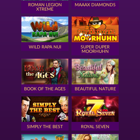
ROMAN LEGION
MAAAX DIAMONDS
XTREME
WILD RAPA NUI
SUPER DUPER
MOORHUHN
BOOK OF THE AGES
BEAUTIFUL NATURE
SIMPLY THE BEST
ROYAL SEVEN