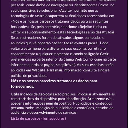
https://www.myjackpot.com/cs
pessoais, como dados de navegação ou identificadores únicos, no
https://www.myjackpot.dk
seu dispositivo. Se selecionar «Aceito», permite que as
tecnologias de rastreio suportem as finalidades apresentadas em
https://www.jackpot.de
«Nós e os nossos parceiros tratamos dados para as seguintes
finalidades». Se, pelo contrário, selecionar «Rejeitar tudo» ou
https://www.jackpot.at
retirar o seu consentimento, estas tecnologias serão desativadas.
Se os rastreadores forem desativados, alguns conteúdos e
https://www.myjackpot.co.uk
anúncios que vê poderão não ser tão relevantes para si. Pode
voltar a este menu para alterar as suas escolhas ou retirar o
https://www.myjackpot.com/en
consentimento a qualquer momento clicando na ligação Gerir
preferências na parte inferior da página Web (ou no ícone na parte
https://www.myjackpot.es
inferior esquerda da página, se aplicável). As suas escolhas serão
aplicadas em Website. Para mais informação, consulte a nossa
https://www.myjackpot.fr
política de privacidade.
Nós e os nossos parceiros tratamos os dados para
https://www.jackpot.it
fornecermos:
https://www.myjackpot.com/nl
Utilizar dados de geolocalização precisos. Procurar ativamente as
características do dispositivo para identificação. Armazenar e/ou
aceder a informações num dispositivo. Publicidade e conteúdos
https://www.mojjackpot.pl
personalizados, medição de publicidade e conteúdos, estudos de
audiência e desenvolvimento de serviços.
https://www.myjackpot.com/tr
Lista de parceiros (fornecedores)
https://www.myjackpot.hu