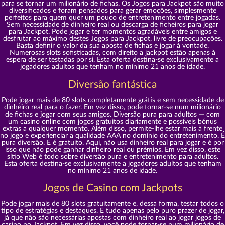
para se tornar um milionário de fichas. Os Jogos para Jackpot são muito
diversificados e foram pensados para gerar emoções, simplesmente
perfeitos para quem quer um pouco de entretenimento entre jogadas.
Sem necessidade de dinheiro real ou descarga de ficheiros para jogar
para Jackpot. Pode jogar e ter momentos agradáveis entre amigos e
desfrutar ao máximo destes Jogos para Jackpot, livre de preocupações.
Basta definir o valor da sua aposta de fichas e jogar à vontade.
Numerosas slots sofisticadas, com direito a jackpot estão apenas à
espera de ser testadas por si. Esta oferta destina-se exclusivamente a
jogadores adultos que tenham no mínimo 21 anos de idade.
Diversão fantástica
Pode jogar mais de 80 slots completamente grátis e sem necessidade de
dinheiro real para o fazer. Em vez disso, pode tornar-se num milionário
de fichas e jogar com seus amigos. Diversão pura para adultos — com
um casino online com jogos gratuitos diariamente e possíveis bónus
extras a qualquer momento. Além disso, permite-lhe estar mais à frente
no jogo e experienciar a qualidade AAA no domínio do entretenimento. É
pura diversão. E é gratuito. Aqui, não usa dinheiro real para jogar e é por
isso que não pode ganhar dinheiro real ou prémios. Em vez disso, este
sítio Web é todo sobre diversão pura e entretenimento para adultos.
Esta oferta destina-se exclusivamente a jogadores adultos que tenham
no mínimo 21 anos de idade.
Jogos de Casino com Jackpots
Pode jogar mais de 80 slots gratuitamente e, dessa forma, testar todos o
tipo de estratégias e destaques. E tudo apenas pelo puro prazer de jogar,
já que não são necessárias apostas com dinheiro real ao jogar jogos de