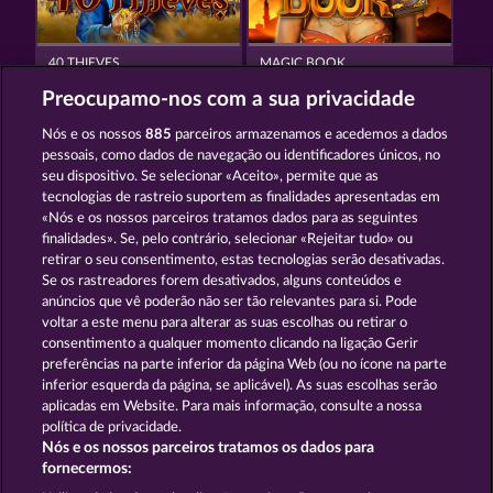
40 THIEVES
MAGIC BOOK
Preocupamo-nos com a sua privacidade
Nós e os nossos
885
parceiros armazenamos e acedemos a dados
pessoais, como dados de navegação ou identificadores únicos, no
seu dispositivo. Se selecionar «Aceito», permite que as
tecnologias de rastreio suportem as finalidades apresentadas em
«Nós e os nossos parceiros tratamos dados para as seguintes
PALACE OF TREASURES
MAGIC BOOK 6
finalidades». Se, pelo contrário, selecionar «Rejeitar tudo» ou
retirar o seu consentimento, estas tecnologias serão desativadas.
Se os rastreadores forem desativados, alguns conteúdos e
Termos e Condições
anúncios que vê poderão não ser tão relevantes para si. Pode
voltar a este menu para alterar as suas escolhas ou retirar o
consentimento a qualquer momento clicando na ligação Gerir
Declaração de Privacidade
Marca
preferências na parte inferior da página Web (ou no ícone na parte
inferior esquerda da página, se aplicável). As suas escolhas serão
Empresa
Perguntas frequentes
aplicadas em Website. Para mais informação, consulte a nossa
política de privacidade.
Nós e os nossos parceiros tratamos os dados para
Programa de parceiros afiliados
Facebook
fornecermos: