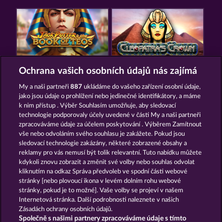
JACK POTTER AND THE BOOK OF TEOS
CLEOPATRA'S CROWN
Ochrana vašich osobních údajů nás zajímá
My a naši partneři
887
ukládáme do vašeho zařízení osobní údaje,
jako jsou údaje o prohlížení nebo jedinečné identifikátory, a máme
k nim přístup . Výběr Souhlasím umožňuje, aby sledovací
technologie podporovaly účely uvedené v části My a naši partneři
zpracováváme údaje za účelem poskytování . Výběrem Zamítnout
vše nebo odvoláním svého souhlasu je zakážete. Pokud jsou
RAMSES BOOK
LUCKY PHARAOH WILD
sledovací technologie zakázány, některé zobrazené obsahy a
reklamy pro vás nemusí být tolik relevantní. Tuto nabídku můžete
kdykoli znovu zobrazit a změnit své volby nebo souhlas odvolat
kliknutím na odkaz Správa předvoleb ve spodní části webové
Podmínky
Prohlášení o ochraně údajů
stránky [nebo plovoucí ikona v levém dolním rohu webové
stránky, pokud je to možné]. Vaše volby se projeví v našem
Kontakt
Společnost
Časté dotazy
Internetová stránka. Další podrobnosti naleznete v našich
Zásadách ochrany osobních údajů.
Společně s našimi partnery zpracováváme údaje s tímto
Partnerský program
Facebook