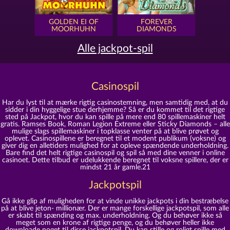
GOLDEN EI OF
FOREVER
MOORHUHN
DIAMONDS
Alle jackpot-spil
Casinospil
Har du lyst til at mærke rigtig casinostemning, men samtidig med, at du
sidder i din hyggelige stue derhjemme? Så er du kommet til det rigtige
sted på Jackpot, hvor du kan spille på mere end 80 spillemaskiner helt
gratis. Ramses Book, Roman Legion Extreme eller Sticky Diamonds – alle
mulige slags spillemaskiner i topklasse venter på at blive prøvet og
oplevet. Casinospillene er beregnet til et modent publikum (voksne) og
giver dig en alletiders mulighed for at opleve spændende underholdning.
Bare find det helt rigtige casinospil og spil så med dine venner i online
casinoet. Dette tilbud er udelukkende beregnet til voksne spillere, der er
mindst 21 år gamle.21
Jackpotspil
Gå ikke glip af muligheden for at vinde unikke jackpots i din bestræbelse
på at blive jeton- millionær. Der er mange forskellige jackpotspil, som alle
er skabt til spænding og max. underholdning. Og du behøver ikke så
meget som en krone af rigtige penge, og du behøver heller ikke