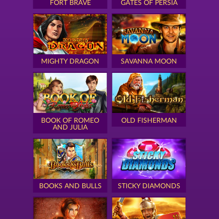
FORT BRAVE
GATES OF PERSIA
MIGHTY DRAGON
SAVANNA MOON
BOOK OF ROMEO
OLD FISHERMAN
AND JULIA
BOOKS AND BULLS
STICKY DIAMONDS