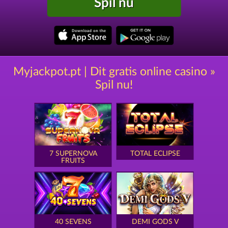
Spil nu
Myjackpot.pt | Dit gratis online casino »
Spil nu!
7 SUPERNOVA
TOTAL ECLIPSE
FRUITS
40 SEVENS
DEMI GODS V