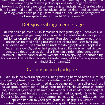
downloade noget til disse jackpotspil. Du kan stille og roligt spille med
dine venner og bare nyde jackpotspillene uden nogen form for
bekymring. Du skal bare bestemme din jetonindsats, og så er det ellers
bare i gang med at spinne. Talrige luksus-spillemaskiner med jackpots står
bare og venter bare på dig. Dette tilbud er udelukkende beregnet til
voksne spillere, der er mindst 21 år gamle.21
Det sjove vil ingen ende tage
Du kan spille på over 80 spillemaskiner helt gratis, og du behøver ikke
engang nogen rigtige penge til at gøre det. I stedet kan du blive jeton-
millionær og spille med dine venner. Ren sjov for voksne — et gratis
online casino med spil og mulighed for ekstra bonusser hver dag.
Derudover kan du se frem til en underholdningsoplevelse i topklasse.
Det er ren sjov. Og det er helt gratis. Her spiller du ikke med rigtige
penge, og det er derfor, du heller ikke kan vinde rigtige penge eller
præmier. I stedet handler dette website om ren sjov og underholdning
for voksne. Dette tilbud er udelukkende beregnet til voksne spillere, der
er mindst 21 år gamle.21
Casinospil med jackpots
Du kan spille på over 80 spillemaskiner gratis og hermed teste alle mulige
strategier og funktioner. Det er fornøjelsen ved at spille, der er i centrum,
da der ikke kræves indsatser med rigtige penge, når man spiller casinospil
på Jackpot. I stedet kan du blive jeton-millionær, skovle virtuelle jetoner
ind, have det sjovt og spille med dine venner. Det er ikke nødvendigt at
downloade noget for at afprøve casinospil med Jackpot, når du har lyst.
Det er så let som ingenting at komme i gang, og når du rigtigt begynder
spillene kan du få yderligere gratis spil dagligt. En kæmpe
underholdningsoplevelse venter dig i Jackpotspillene i online casinoet og