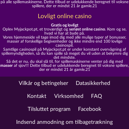
på alle spillemaskinerne. Dette tilbud er udelukkende beregnet til voksne
spillere, der er mindst 21 år gamle.21
Lovligt online casino
Gratis og lovligt
Oplev Myjackpot.pt, et troværdigt og
seriøst online casino
. Kom og se,
hvad vi har at byde på.
Vores hjemmeside vil tage imod dig med alle mulige typer af bonusser,
masser af forskellige begivenheder og ikke mindre end 100 lovlige
casinospil.
Samtlige casinospil på Myjackpot.pt er under konstant overvågning af
spillemyndigheden, så du kan spille så meget du vil uden at bekymre dig
det mindste.
Så det er nu, du skal slå til, for spillemaskinerne venter på dig med
masser
af sjov!!! Dette tilbud er udelukkende beregnet til voksne spillere,
der er mindst 21 år gamle.21
Vilkår og betingelser
Datasikkerhed
Kontakt
Virksomhed
FAQ
Tilsluttet program
Facebook
Indsend anmodning om tilbagetrækning