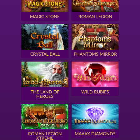
MAGIC STONE
ROMAN LEGION
CRYSTAL BALL
PHANTOMS MIRROR
THE LAND OF
WILD RUBIES
HEROES
ROMAN LEGION
MAAAX DIAMONDS
XTREME