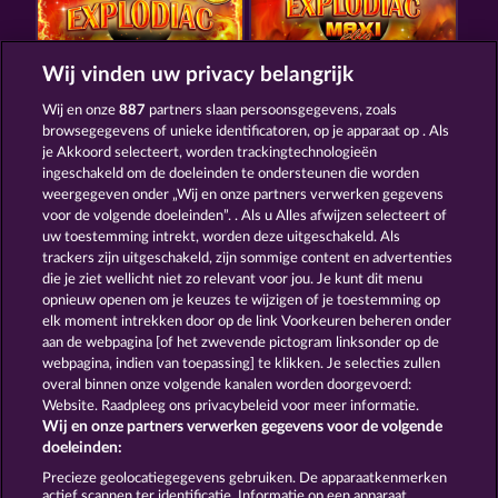
Wij vinden uw privacy belangrijk
EXPLODIAC RHFP
EXPLODIAC MAXI PLAY
Wij en onze
887
partners slaan persoonsgegevens, zoals
browsegegevens of unieke identificatoren, op je apparaat op . Als
je Akkoord selecteert, worden trackingtechnologieën
ingeschakeld om de doeleinden te ondersteunen die worden
weergegeven onder „Wij en onze partners verwerken gegevens
voor de volgende doeleinden”. . Als u Alles afwijzen selecteert of
uw toestemming intrekt, worden deze uitgeschakeld. Als
MAAAX DIAMONDS
FANCY FRUITS ROAR
trackers zijn uitgeschakeld, zijn sommige content en advertenties
die je ziet wellicht niet zo relevant voor jou. Je kunt dit menu
opnieuw openen om je keuzes te wijzigen of je toestemming op
elk moment intrekken door op de link Voorkeuren beheren onder
Algemene voorwaarden
Privacyverklaring
aan de webpagina [of het zwevende pictogram linksonder op de
webpagina, indien van toepassing] te klikken. Je selecties zullen
Colofon
Bedrijf
FAQ
overal binnen onze volgende kanalen worden doorgevoerd:
Website. Raadpleeg ons privacybeleid voor meer informatie.
Wij en onze partners verwerken gegevens voor de volgende
Partnerprogramma
Facebook
doeleinden:
Terugbetalingsverzoek indienen
Precieze geolocatiegegevens gebruiken. De apparaatkenmerken
actief scannen ter identificatie. Informatie op een apparaat