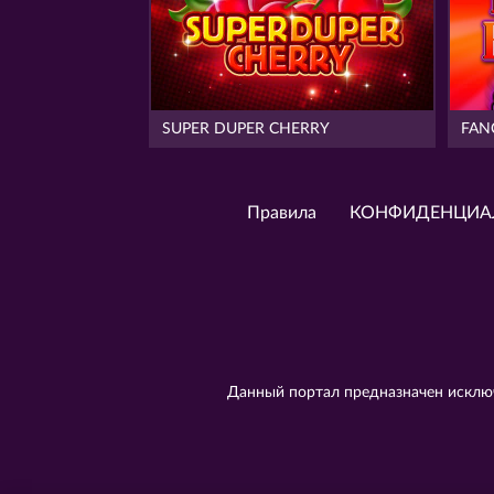
SUPER DUPER CHERRY
FAN
Правила
КОНФИДЕНЦИА
Данный портал предназначен исключ