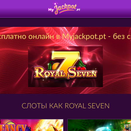
сплатно онлайн в Myjackpot.pt - без 
СЛОТЫ КАК ROYAL SEVEN