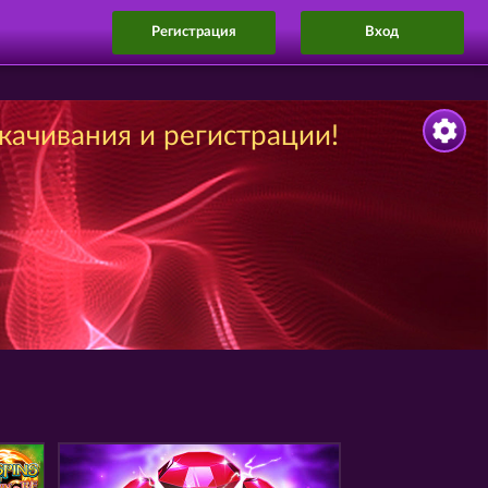
Регистрация
Вход
скачивания и регистрации!