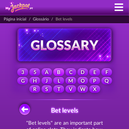
Página inicial
Glossário
Bet levels
3
5
A
B
C
D
E
F
G
H
J
L
M
O
P
Q
R
S
T
V
W
X
Bet levels
"Bet levels" are an important part