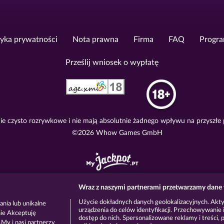
tyka prywatności
Nota prawna
Firma
FAQ
Progra
Prześlij wniosek o wypłatę
e czysto rozrywkowe i nie mają absolutnie żadnego wpływu na przyszłe
©2026 Whow Games GmbH
Wraz z naszymi partnerami przetwarzamy dane 
Użycie dokładnych danych geolokalizacyjnych. Akt
nia lub unikalne
urządzenia do celów identyfikacji. Przechowywanie i
nie Akceptuję
dostęp do nich. Spersonalizowane reklamy i treści, p
My i nasi partnerzy