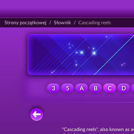
Strony początkowej
Słownik
Cascading reels
3
5
A
B
C
D
"Cascading reels", also known as 