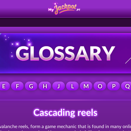
E
F
G
H
J
L
M
O
P
Q
Cascading reels
avalanche reels, form a game mechanic that is found in many onl