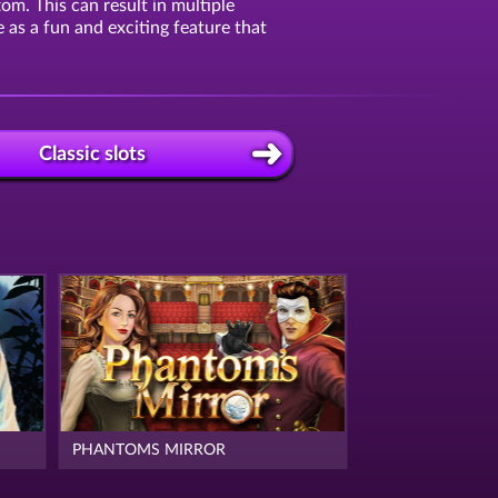
om. This can result in multiple
 as a fun and exciting feature that
Classic slots
PHANTOMS MIRROR