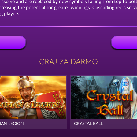
dissolve and are replaced by new symbols falling from top to bott
reasing the potential for greater winnings. Cascading reels serve
g players.
GRAJ ZA DARMO
AN LEGION
CRYSTAL BALL