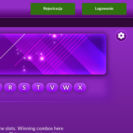
Rejestracja
Logowanie
R
S
T
V
W
X
ine slots. Winning combos here