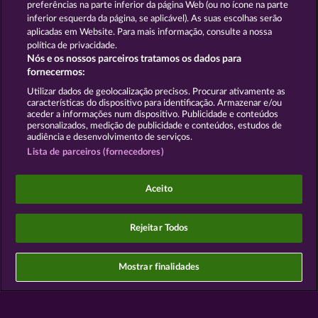
preferências na parte inferior da página Web (ou no ícone na parte
inferior esquerda da página, se aplicável). As suas escolhas serão
aplicadas em Website. Para mais informação, consulte a nossa
Termos e Condições
política de privacidade.
Nós e os nossos parceiros tratamos os dados para
fornecermos:
Declaração de Privacidade
Marca
Utilizar dados de geolocalização precisos. Procurar ativamente as
características do dispositivo para identificação. Armazenar e/ou
Empresa
Perguntas frequentes
aceder a informações num dispositivo. Publicidade e conteúdos
personalizados, medição de publicidade e conteúdos, estudos de
audiência e desenvolvimento de serviços.
Programa de parceiros afiliados
Facebook
Lista de parceiros (fornecedores)
Enviar pedido de rescisão
Aceito
Rejeitar Todos
Os jogos do Casino social destinam-se apenas a fins
de entretenimento e não têm qualquer influência
Mostrar finalidades
em qualquer possível sucesso futuro ao jogar com
dinheiro real.
©2026 Whow Games GmbH