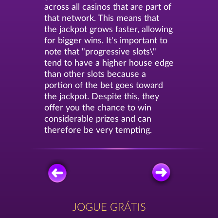
across all casinos that are part of
that network. This means that
the jackpot grows faster, allowing
for bigger wins. It's important to
note that "progressive slots\"
tend to have a higher house edge
than other slots because a
portion of the bet goes toward
the jackpot. Despite this, they
offer you the chance to win
considerable prizes and can
therefore be very tempting.
JOGUE GRÁTIS