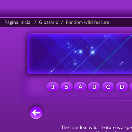
Página inicial
Glossário
Random wild feature
3
5
A
B
C
D
The "random wild" feature is a spe