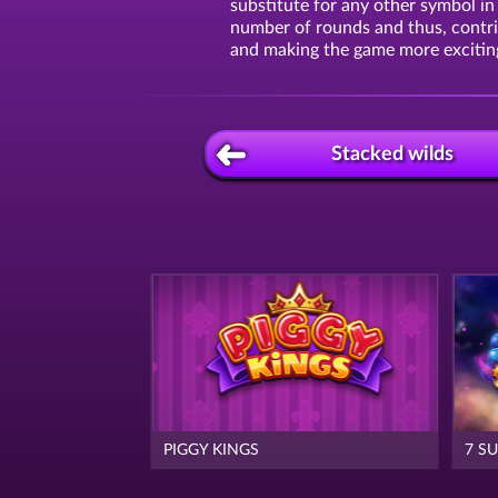
substitute for any other symbol in
number of rounds and thus, contri
and making the game more excitin
Stacked wilds
PIGGY KINGS
7 S