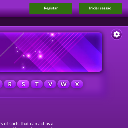
Registar
Iniciar sessão
R
S
T
V
W
X
s of sorts that can act as a