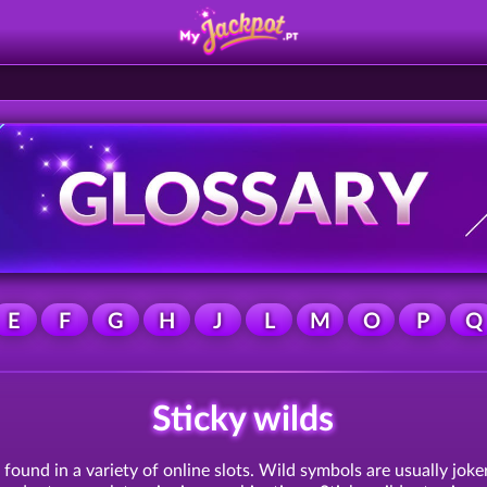
E
F
G
H
J
L
M
O
P
Q
Sticky wilds
 found in a variety of online slots. Wild symbols are usually joker