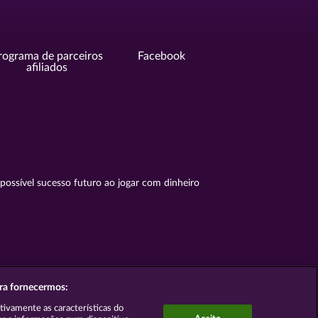
rograma de parceiros
Facebook
afiliados
possível sucesso futuro ao jogar com dinheiro
ara fornecermos:
ativamente as características do