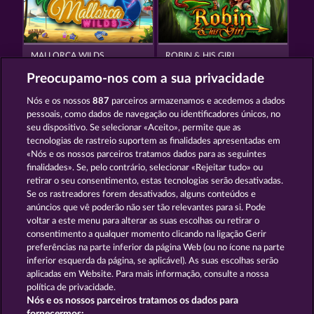
MALLORCA WILDS
ROBIN & HIS GIRL
Preocupamo-nos com a sua privacidade
Nós e os nossos
887
parceiros armazenamos e acedemos a dados
pessoais, como dados de navegação ou identificadores únicos, no
seu dispositivo. Se selecionar «Aceito», permite que as
tecnologias de rastreio suportem as finalidades apresentadas em
«Nós e os nossos parceiros tratamos dados para as seguintes
DEAD LEGION
FORT BRAVE
finalidades». Se, pelo contrário, selecionar «Rejeitar tudo» ou
retirar o seu consentimento, estas tecnologias serão desativadas.
Se os rastreadores forem desativados, alguns conteúdos e
Termos e Condições
anúncios que vê poderão não ser tão relevantes para si. Pode
voltar a este menu para alterar as suas escolhas ou retirar o
consentimento a qualquer momento clicando na ligação Gerir
Declaração de Privacidade
Marca
preferências na parte inferior da página Web (ou no ícone na parte
inferior esquerda da página, se aplicável). As suas escolhas serão
Empresa
Perguntas frequentes
aplicadas em Website. Para mais informação, consulte a nossa
política de privacidade.
Nós e os nossos parceiros tratamos os dados para
Programa de parceiros afiliados
Facebook