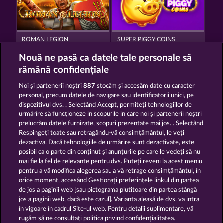
ROMAN LEGION
SUPER PIGGY COINS
Nouă ne pasă ca datele tale personale să
rămână confidențiale
Noi și partenerii noștri
887
stocăm și accesăm date cu caracter
personal, precum datele de navigare sau identificatorii unici, pe
dispozitivul dvs. . Selectând Accept, permiteți tehnologiilor de
TEXAS TYCOON
FORT BRAVE
urmărire să funcționeze în scopurile în care noi și partenerii noștri
prelucrăm datele furnizate, scopuri prezentate mai jos. . Selectând
Respingeți toate sau retragându-vă consimțământul, le veți
dezactiva. Dacă tehnologiile de urmărire sunt dezactivate, este
Termeni și condiții
posibil ca o parte din conținut și anunțurile pe care le vedeți să nu
mai fie la fel de relevante pentru dvs. Puteți reveni la acest meniu
Declarație de confidențialitate
pentru a vă modifica alegerea sau a vă retrage consimțământul, în
orice moment, accesând Gestionați preferințele linkul din partea
de jos a paginii web [sau pictograma plutitoare din partea stângă
Asistență tehnică
Firmă
jos a paginii web, dacă este cazul]. Varianta aleasă de dvs. va intra
în vigoare în cadrul Site-ul web. Pentru detalii suplimentare, vă
Întrebări frecvente
Program de afiliere
rugăm să ne consultați politica privind confidențialitatea.