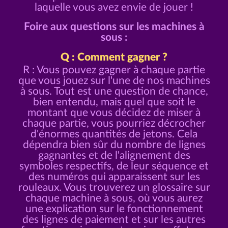
laquelle vous avez envie de jouer !
Foire aux questions sur les machines à
sous :
Q : Comment gagner ?
R : Vous pouvez gagner à chaque partie
que vous jouez sur l'une de nos machines
à sous. Tout est une question de chance,
bien entendu, mais quel que soit le
montant que vous décidez de miser à
chaque partie, vous pourriez décrocher
d'énormes quantités de jetons. Cela
dépendra bien sûr du nombre de lignes
gagnantes et de l'alignement des
symboles respectifs, de leur séquence et
des numéros qui apparaissent sur les
rouleaux. Vous trouverez un glossaire sur
chaque machine à sous, où vous aurez
une explication sur le fonctionnement
des lignes de paiement et sur les autres