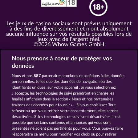
Les jeux de casino sociaux sont prévus uniquement
à des fins de divertissement et n'ont absolument
aucune influence sur vos résultats possibles lors de
jeux avec de l'argent réel.
©2026 Whow Games GmbH
Nous prenons à coeur de protéger vos
données
Vue d'ensemble de tous les casinos Jackpot
Nous et nos
887
partenaires stockons et accédons à des données
personnelles, telles que des données de navigation ou des
https://www.myjackpot.com/cs
identifiants uniques, sur votre appareil . Si vous sélectionnez
J'accepte, les technologies de suivi prendront en charge les
https://www.myjackpot.dk
finalités affichées dans la section « Nous et nos partenaires
traitons des données pour fournir ». . Si vous choisissez Tout
https://www.jackpot.de
refuser ou que vous retirez votre consentement, elles seront
désactivées. Si les technologies de suivi sont désactivées, il est
https://www.jackpot.at
possible que certains contenus et annonces qui vous sont
présentés ne soient pas pertinents pour vous. Vous pouvez faire
https://www.myjackpot.co.uk
réapparaître ce menu pour modifier vos choix ou pour retirer