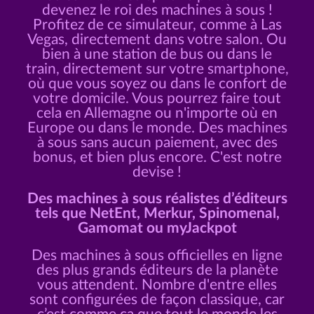
devenez le roi des machines à sous !
Profitez de ce simulateur, comme à Las
Vegas, directement dans votre salon. Ou
bien à une station de bus ou dans le
train, directement sur votre smartphone,
où que vous soyez ou dans le confort de
votre domicile. Vous pourrez faire tout
cela en Allemagne ou n'importe où en
Europe ou dans le monde. Des machines
à sous sans aucun paiement, avec des
bonus, et bien plus encore. C'est notre
devise !
Des machines à sous réalistes d’éditeurs
tels que NetEnt, Merkur, Spinomenal,
Gamomat ou myJackpot
Des machines à sous officielles en ligne
des plus grands éditeurs de la planète
vous attendent. Nombre d'entre elles
sont configurées de façon classique, car