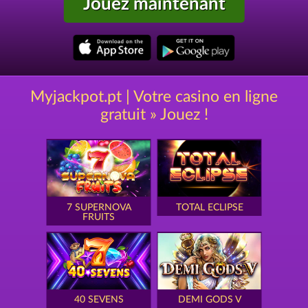
Jouez maintenant
Myjackpot.pt | Votre casino en ligne
gratuit » Jouez !
7 SUPERNOVA
TOTAL ECLIPSE
FRUITS
40 SEVENS
DEMI GODS V