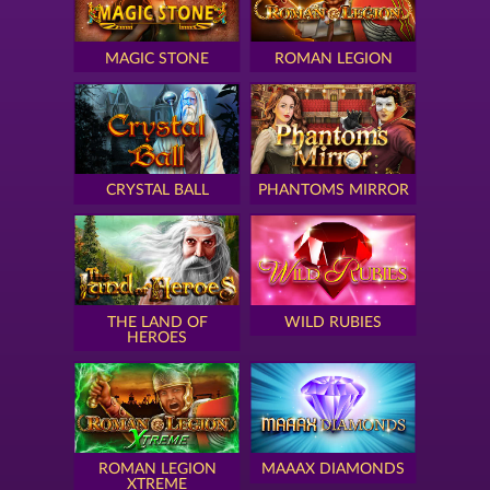
MAGIC STONE
ROMAN LEGION
CRYSTAL BALL
PHANTOMS MIRROR
THE LAND OF
WILD RUBIES
HEROES
ROMAN LEGION
MAAAX DIAMONDS
XTREME