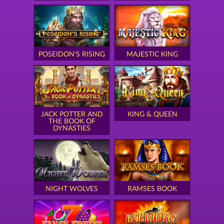
POSEIDON'S RISING
MAJESTIC KING
JACK POTTER AND
KING & QUEEN
THE BOOK OF
DYNASTIES
NIGHT WOLVES
RAMSES BOOK