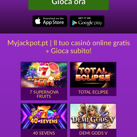
Gioca ora
Myjackpot.pt | Il tuo casinò online gratis
» Gioca subito!
7 SUPERNOVA
TOTAL ECLIPSE
FRUITS
40 SEVENS
DEMI GODS V