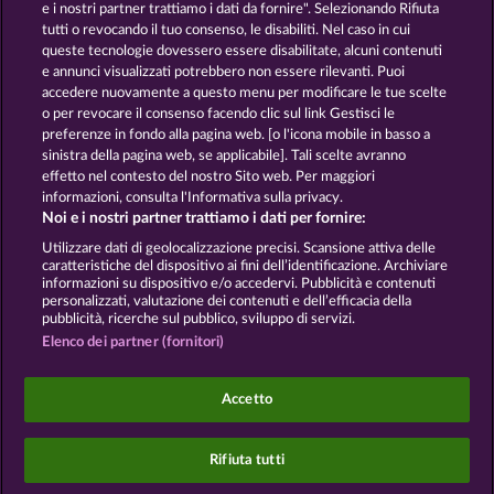
https://www.jackpot.at
e i nostri partner trattiamo i dati da fornire". Selezionando Rifiuta
tutti o revocando il tuo consenso, le disabiliti. Nel caso in cui
https://www.myjackpot.co.uk
queste tecnologie dovessero essere disabilitate, alcuni contenuti
e annunci visualizzati potrebbero non essere rilevanti. Puoi
https://www.myjackpot.com/en
accedere nuovamente a questo menu per modificare le tue scelte
o per revocare il consenso facendo clic sul link Gestisci le
https://www.myjackpot.es
preferenze in fondo alla pagina web. [o l'icona mobile in basso a
sinistra della pagina web, se applicabile]. Tali scelte avranno
https://www.myjackpot.fr
effetto nel contesto del nostro Sito web. Per maggiori
informazioni, consulta l'Informativa sulla privacy.
https://www.jackpot.it
Noi e i nostri partner trattiamo i dati per fornire:
https://www.myjackpot.com/nl
Utilizzare dati di geolocalizzazione precisi. Scansione attiva delle
caratteristiche del dispositivo ai fini dell’identificazione. Archiviare
informazioni su dispositivo e/o accedervi. Pubblicità e contenuti
https://www.mojjackpot.pl
personalizzati, valutazione dei contenuti e dell’efficacia della
pubblicità, ricerche sul pubblico, sviluppo di servizi.
https://www.myjackpot.com/tr
Elenco dei partner (fornitori)
https://www.myjackpot.hu
Accetto
https://www.myjackpot.com.br
https://www.myjackpot.ro
Rifiuta tutti
https://www.myjackpot.se