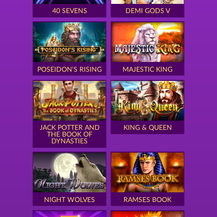
40 SEVENS
DEMI GODS V
POSEIDON'S RISING
MAJESTIC KING
JACK POTTER AND
KING & QUEEN
THE BOOK OF
DYNASTIES
NIGHT WOLVES
RAMSES BOOK