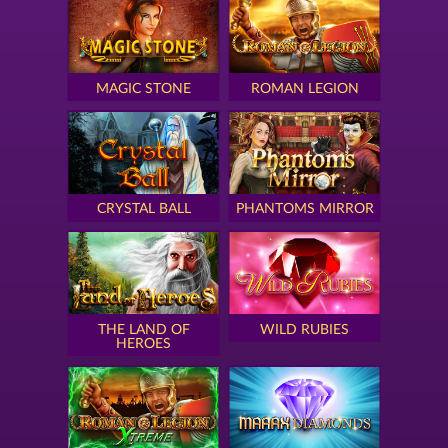
MAGIC STONE
ROMAN LEGION
CRYSTAL BALL
PHANTOMS MIRROR
THE LAND OF
WILD RUBIES
HEROES