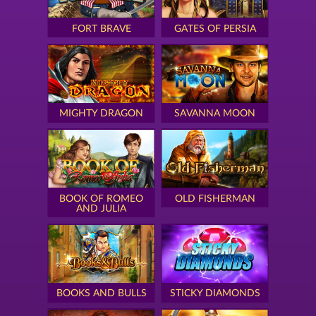
FORT BRAVE
GATES OF PERSIA
MIGHTY DRAGON
SAVANNA MOON
BOOK OF ROMEO
OLD FISHERMAN
AND JULIA
BOOKS AND BULLS
STICKY DIAMONDS