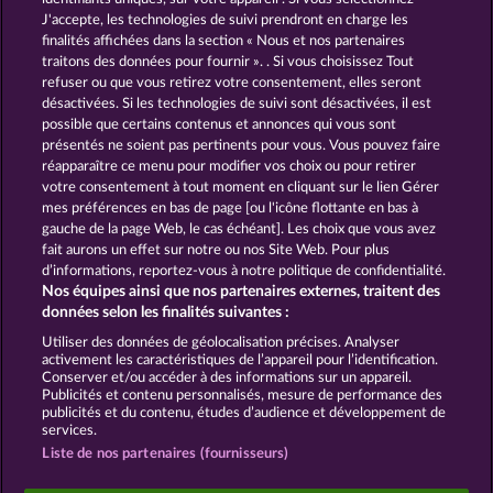
J'accepte, les technologies de suivi prendront en charge les
finalités affichées dans la section « Nous et nos partenaires
traitons des données pour fournir ». . Si vous choisissez Tout
refuser ou que vous retirez votre consentement, elles seront
désactivées. Si les technologies de suivi sont désactivées, il est
possible que certains contenus et annonces qui vous sont
HALLOW REELS
BEER PARTY
présentés ne soient pas pertinents pour vous. Vous pouvez faire
réapparaître ce menu pour modifier vos choix ou pour retirer
votre consentement à tout moment en cliquant sur le lien Gérer
mes préférences en bas de page [ou l'icône flottante en bas à
CGU
Charte de confidentialité
gauche de la page Web, le cas échéant]. Les choix que vous avez
fait aurons un effet sur notre ou nos Site Web. Pour plus
Mentions légales
Société
FAQ
d’informations, reportez-vous à notre politique de confidentialité.
Nos équipes ainsi que nos partenaires externes, traitent des
Programme d'affiliation
Facebook
données selon les finalités suivantes :
Utiliser des données de géolocalisation précises. Analyser
Envoyer la demande de rétractation
activement les caractéristiques de l’appareil pour l’identification.
Conserver et/ou accéder à des informations sur un appareil.
Publicités et contenu personnalisés, mesure de performance des
publicités et du contenu, études d’audience et développement de
services.
Liste de nos partenaires (fournisseurs)
Les jeux de casino sociaux sont prévus uniquement