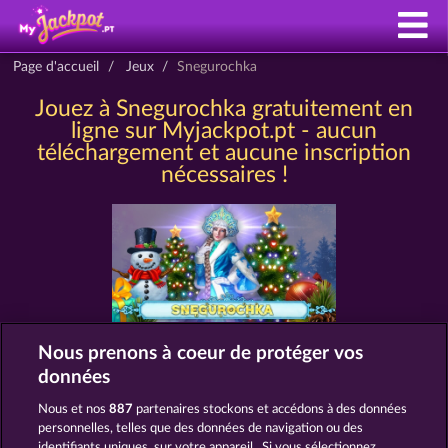
Page d'accueil
Jeux
Snegurochka
Jouez à Snegurochka gratuitement en
ligne sur Myjackpot.pt - aucun
téléchargement et aucune inscription
nécessaires !
Nous prenons à coeur de protéger vos
données
MACHINES À SOUS COMME
SNEGUROCHKA
Nous et nos
887
partenaires stockons et accédons à des données
personnelles, telles que des données de navigation ou des
identifiants uniques, sur votre appareil . Si vous sélectionnez