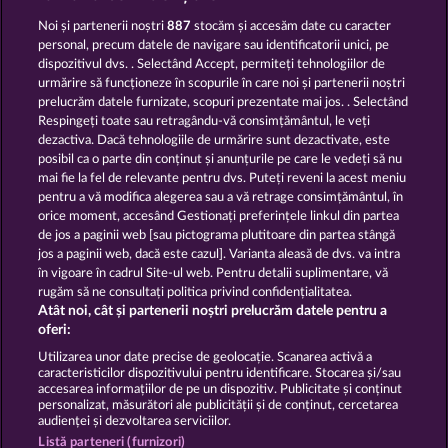
Noi și partenerii noștri
887
stocăm și accesăm date cu caracter
personal, precum datele de navigare sau identificatorii unici, pe
dispozitivul dvs. . Selectând Accept, permiteți tehnologiilor de
BEER PARTY
HALLOW REELS
urmărire să funcționeze în scopurile în care noi și partenerii noștri
prelucrăm datele furnizate, scopuri prezentate mai jos. . Selectând
Respingeți toate sau retragându-vă consimțământul, le veți
dezactiva. Dacă tehnologiile de urmărire sunt dezactivate, este
Termeni și condiții
posibil ca o parte din conținut și anunțurile pe care le vedeți să nu
mai fie la fel de relevante pentru dvs. Puteți reveni la acest meniu
Declarație de confidențialitate
pentru a vă modifica alegerea sau a vă retrage consimțământul, în
orice moment, accesând Gestionați preferințele linkul din partea
de jos a paginii web [sau pictograma plutitoare din partea stângă
Asistență tehnică
Firmă
jos a paginii web, dacă este cazul]. Varianta aleasă de dvs. va intra
în vigoare în cadrul Site-ul web. Pentru detalii suplimentare, vă
Întrebări frecvente
Program de afiliere
rugăm să ne consultați politica privind confidențialitatea.
Atât noi, cât și partenerii noștri prelucrăm datele pentru a
Facebook
oferi:
Utilizarea unor date precise de geolocație. Scanarea activă a
caracteristicilor dispozitivului pentru identificare. Stocarea și/sau
Trimite Cererea de Retragere
accesarea informațiilor de pe un dispozitiv. Publicitate și conținut
personalizat, măsurători ale publicității și de conținut, cercetarea
audienței și dezvoltarea serviciilor.
Listă parteneri (furnizori)