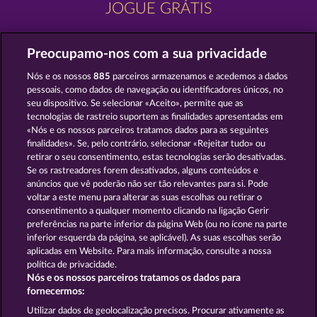
JOGUE GRÁTIS
Preocupamo-nos com a sua privacidade
Nós e os nossos
885
parceiros armazenamos e acedemos a dados
pessoais, como dados de navegação ou identificadores únicos, no
MIGHTY DRAGON
SAVANNA MOON
seu dispositivo. Se selecionar «Aceito», permite que as
tecnologias de rastreio suportem as finalidades apresentadas em
«Nós e os nossos parceiros tratamos dados para as seguintes
finalidades». Se, pelo contrário, selecionar «Rejeitar tudo» ou
retirar o seu consentimento, estas tecnologias serão desativadas.
Se os rastreadores forem desativados, alguns conteúdos e
BOOK OF ROMEO AND JULIA
OLD FISHERMAN
anúncios que vê poderão não ser tão relevantes para si. Pode
voltar a este menu para alterar as suas escolhas ou retirar o
consentimento a qualquer momento clicando na ligação Gerir
preferências na parte inferior da página Web (ou no ícone na parte
inferior esquerda da página, se aplicável). As suas escolhas serão
aplicadas em Website. Para mais informação, consulte a nossa
Termos e Condições
política de privacidade.
Nós e os nossos parceiros tratamos os dados para
fornecermos:
Declaração de Privacidade
Marca
Utilizar dados de geolocalização precisos. Procurar ativamente as