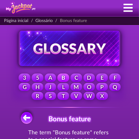
Página inicial
Glossário
Bonus feature
3
5
A
B
C
D
E
F
G
H
J
L
M
O
P
Q
R
S
T
V
W
X
Bonus feature
The term "Bonus feature" refers