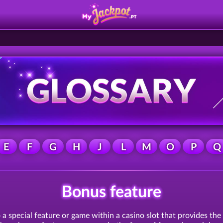
E
F
G
H
J
L
M
O
P
Q
Bonus feature
 a special feature or game within a casino slot that provides the