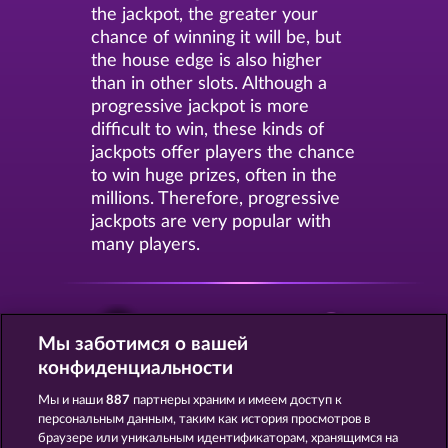
the jackpot, the greater your
chance of winning it will be, but
the house edge is also higher
than in other slots. Although a
progressive jackpot is more
difficult to win, these kinds of
jackpots offer players the chance
to win huge prizes, often in the
millions. Therefore, progressive
jackpots are very popular with
many players.
Мы заботимся о вашей
конфиденциальности
ИГРАТЬ БЕСПЛАТНО
Мы и наши
887
партнеры храним и имеем доступ к
персональным данным, таким как история просмотров в
браузере или уникальным идентификаторам, хранящимся на