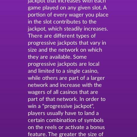
jackpot that increases with each
game played on any given slot. A
portion of every wager you place
in the slot contributes to the
jackpot, which steadily increases.
There are different types of
progressive jackpots that vary in
size and the network on which
they are available. Some
progressive jackpots are local
and limited to a single casino,
while others are part of a larger
network and increase with the
wagers of all casinos that are
part of that network. In order to
win a "progressive jackpot",
players usually have to land a
certain combination of symbols
on the reels or activate a bonus
feature. The greater the size of